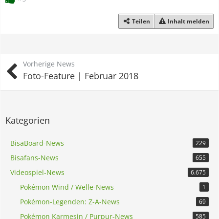
Teilen
Inhalt melden
Vorherige News
Foto-Feature | Februar 2018
Kategorien
BisaBoard-News
229
Bisafans-News
655
Videospiel-News
6.675
Pokémon Wind / Welle-News
1
Pokémon-Legenden: Z-A-News
69
Pokémon Karmesin / Purpur-News
585