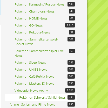
Pokémon Karmesin / Purpur-News
584
Pokémon Champions-News
44
Pokémon HOME-News
61
Pokémon GO-News
1.810
Pokémon Pokopia-News
39
Pokémon-Sammelkartenspiel-
168
Pocket-News
Pokémon-Sammelkartenspiel-Live-
66
News
Pokémon Sleep-News
283
Pokémon UNITE-News
363
Pokémon Café ReMix-News
560
Pokémon Masters EX-News
530
Videospiel-News-Archiv
2.026
Pokémon Schwert / Schild-News
484
Anime-, Serien- und Filme-News
880