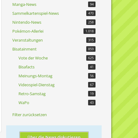
Manga-News
94
Sammelkartenspiel-News
470
Nintendo-News
258
Pokémon-Allerlei
1.018
Veranstaltungen
315
Bisatainment
859
Vote der Woche
625
Bisafacts
41
Meinungs-Montag
56
Videospiel-Dienstag
67
Retro-Samstag
19
WaPo
43
Filter zurücksetzen
Über die News diskutieren