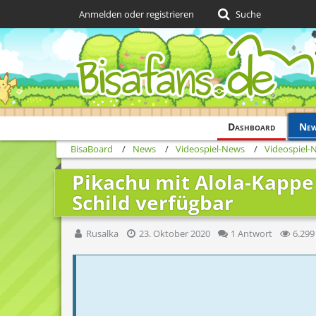
Anmelden oder registrieren
Suche
Dashboard
Ne
BisaBoard
News
Videospiel-News
Videospiel-
Pikachu mit Alola-Kapp
Schild verfügbar
Rusalka
23. Oktober 2020
1 Antwort
6.299