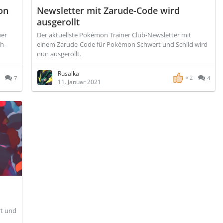
on
Newsletter mit Zarude-Code wird
ausgerollt
uer
Der aktuellste Pokémon Trainer Club-Newsletter mit
h-
einem Zarude-Code für Pokémon Schwert und Schild wird
nun ausgerollt.
Rusalka
2
7
4
11. Januar 2021
rt und