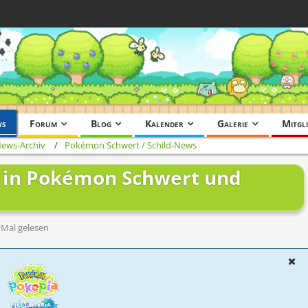
ws
Forum
Blog
Kalender
Galerie
Mitgli
News-Archiv
Pokémon Schwert / Schild-News
e in Pokémon Schwert und
 Mal gelesen