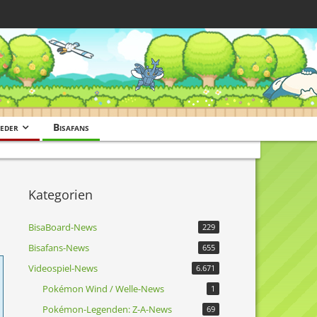
eder
Bisafans
Kategorien
BisaBoard-News
229
Bisafans-News
655
Videospiel-News
6.671
Pokémon Wind / Welle-News
1
Pokémon-Legenden: Z-A-News
69