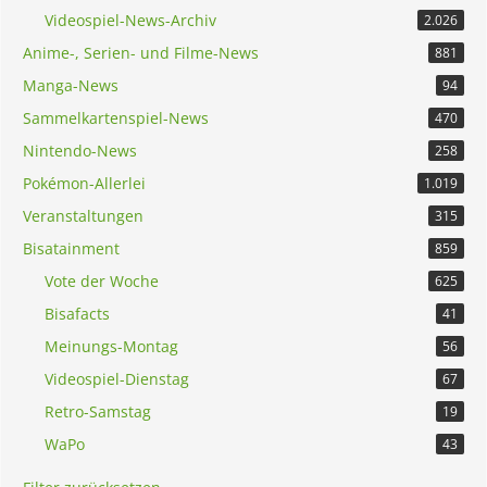
Videospiel-News-Archiv
2.026
Anime-, Serien- und Filme-News
881
Manga-News
94
Sammelkartenspiel-News
470
Nintendo-News
258
Pokémon-Allerlei
1.019
Veranstaltungen
315
Bisatainment
859
Vote der Woche
625
Bisafacts
41
Meinungs-Montag
56
Videospiel-Dienstag
67
Retro-Samstag
19
WaPo
43