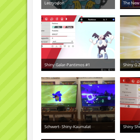
Lecryodon
The New
24. Dezember 2023
7
Shiny Galar-Pantimos #1
Shiny G 
14. Mai 2022
1
Schwert- Shiny-Kaumalat
Shiny Sh
26. November 2020
1
8