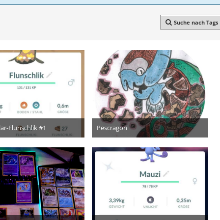
Suche nach Tags
ar-Flunschlik #1
Pescragon
21. März 2024
26. Dezember 2023
8