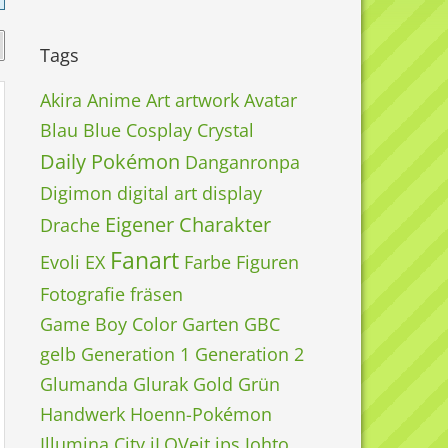
Tags
Akira
Anime
Art
artwork
Avatar
Blau
Blue
Cosplay
Crystal
Daily Pokémon
Danganronpa
Digimon
digital art
display
Eigener Charakter
Drache
Fanart
Evoli
EX
Farbe
Figuren
Fotografie
fräsen
Game Boy Color
Garten
GBC
gelb
Generation 1
Generation 2
Glumanda
Glurak
Gold
Grün
Handwerk
Hoenn-Pokémon
Illumina City
iLOVeit
ips
Johto