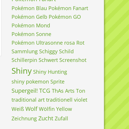
Pokémon Blau
Pokémon Fanart
Pokémon Gelb
Pokémon GO
Pokémon Mond
Pokémon Sonne
Pokémon Ultrasonne
rosa
Rot
Sammlung
Schiggy
Schild
Schillerpin
Schwert
Screenshot
Shiny
Shiny Hunting
shiny pokemon
Sprite
Supergeil!
TCG
ThAs Arts
Ton
traditional art
traditionell
violet
Wolf
Weiß
Wölfin
Yellow
Zucht
Zeichnung
Zufall