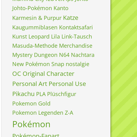
Johto-Pokémon
Kanto
Katze
Karmesin & Purpur
Kaugummiblasen
Kontaktsafari
Kunst
Leopard
Lila
Link-Tausch
Masuda-Methode
Merchandise
Mystery Dungeon
N64
Nachtara
New Pokémon Snap
nostalgie
OC
Original Character
Personal Art
Personal Use
Pikachu
PLA
Plüschfigur
Pokemon Gold
Pokemon Legenden Z-A
Pokémon
Pokémon-Fanart