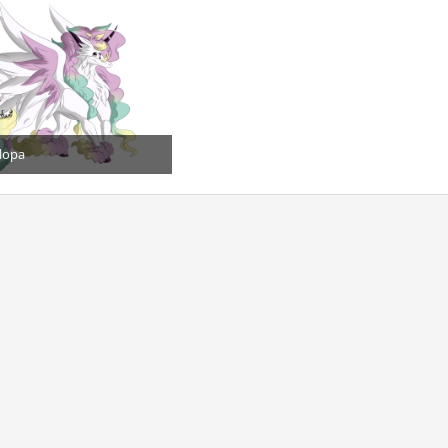
llopa
8. Januar 2020
1