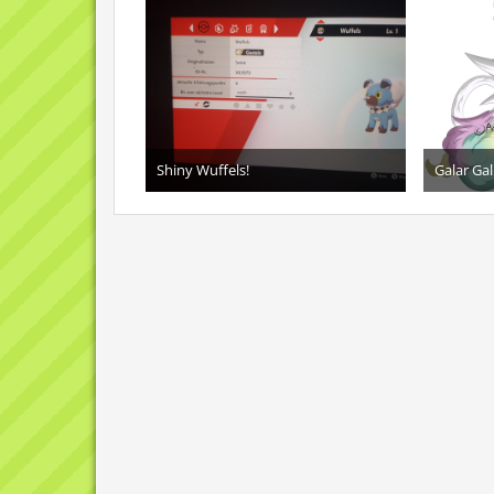
Shiny Wuffels!
Galar Ga
18. Juni 2020
1
6