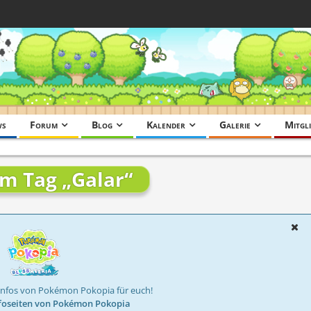
ws
Forum
Blog
Kalender
Galerie
Mitgli
em Tag „Galar“
Infos von Pokémon Pokopia für euch!
foseiten von Pokémon Pokopia