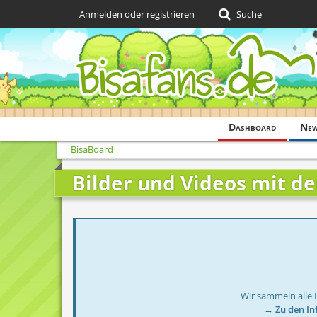
Anmelden oder registrieren
Suche
Dashboard
Ne
BisaBoard
Bilder und Videos mit d
Wir sammeln alle 
→ Zu den In