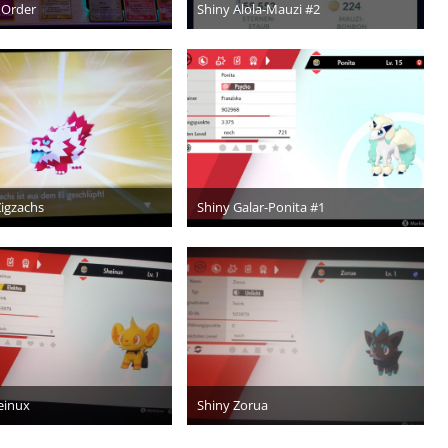
 Order
Shiny Alola-Mauzi #2
13. Januar 2023
18. Mai 2022
3
1
Zigzachs
Shiny Galar-Ponita #1
4. November 2021
8. Juni 2021
5
1
einux
Shiny Zorua
9. Juni 2020
19. Juni 2020
6
4