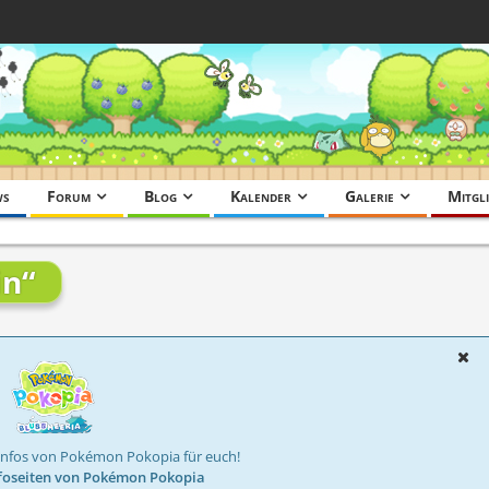
ws
Forum
Blog
Kalender
Galerie
Mitgli
in“
Infos von Pokémon Pokopia für euch!
foseiten von Pokémon Pokopia