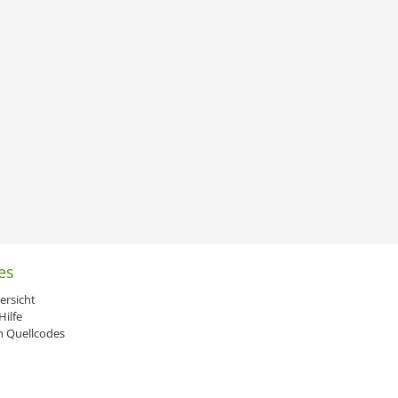
es
ersicht
ilfe
 Quellcodes