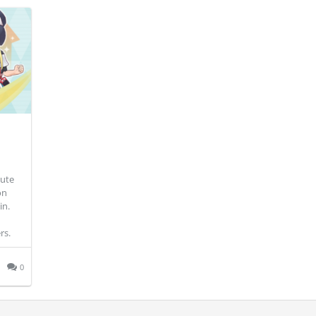
eute
on
in.
rs.
0