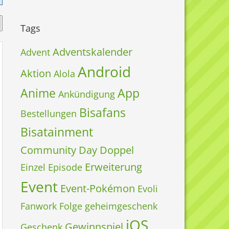
Tags
Adventskalender
Advent
Android
Aktion
Alola
Anime
App
Ankündigung
Bisafans
Bestellungen
Bisatainment
Community Day
Doppel
Erweiterung
Einzel
Episode
Event
Event-Pokémon
Evoli
Fanwork
Folge
geheimgeschenk
iOS
Gewinnspiel
Geschenk