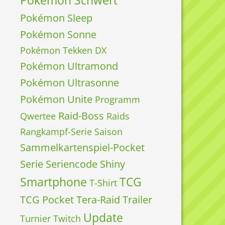
Pokémon Schwert
Pokémon Sleep
Pokémon Sonne
Pokémon Tekken DX
Pokémon Ultramond
Pokémon Ultrasonne
Pokémon Unite
Programm
Raid-Boss
Qwertee
Raids
Rangkampf-Serie
Saison
Sammelkartenspiel-Pocket
Serie
Seriencode
Shiny
Smartphone
TCG
T-Shirt
TCG Pocket
Tera-Raid
Trailer
Update
Turnier
Twitch