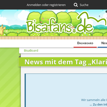
Anmelden oder registrieren
Suche
Dashboard
Ne
BisaBoard
News mit dem Tag „Klar
Wir sammeln alle 
→ Zu den In