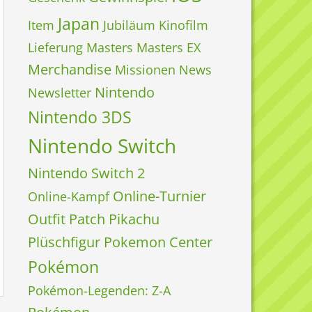
Japan
Item
Jubiläum
Kinofilm
Lieferung
Masters
Masters EX
Merchandise
Missionen
News
Nintendo
Newsletter
Nintendo 3DS
Nintendo Switch
Nintendo Switch 2
Online-Turnier
Online-Kampf
Outfit
Patch
Pikachu
Plüschfigur
Pokemon Center
Pokémon
Pokémon-Legenden: Z-A