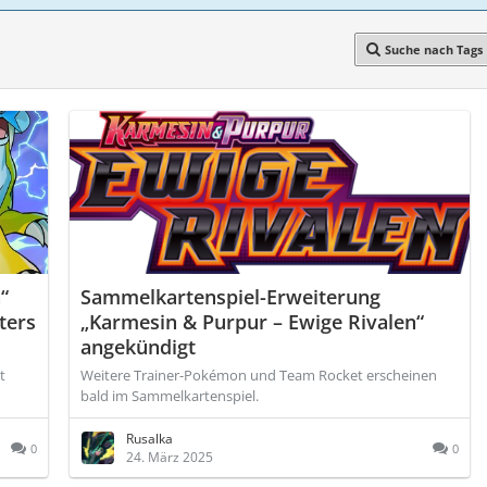
Suche nach Tags
“
Sammelkartenspiel-Erweiterung
ters
„Karmesin & Purpur – Ewige Rivalen“
angekündigt
t
Weitere Trainer-Pokémon und Team Rocket erscheinen
bald im Sammelkartenspiel.
Rusalka
0
0
24. März 2025