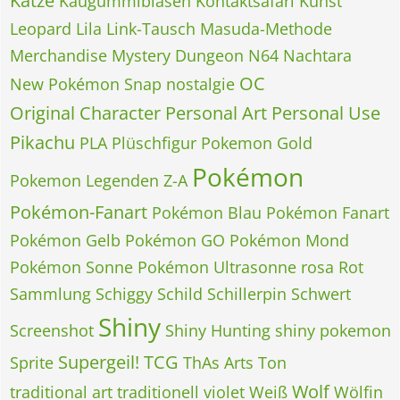
Katze
Kaugummiblasen
Kontaktsafari
Kunst
Leopard
Lila
Link-Tausch
Masuda-Methode
Merchandise
Mystery Dungeon
N64
Nachtara
OC
New Pokémon Snap
nostalgie
Original Character
Personal Art
Personal Use
Pikachu
PLA
Plüschfigur
Pokemon Gold
Pokémon
Pokemon Legenden Z-A
Pokémon-Fanart
Pokémon Blau
Pokémon Fanart
Pokémon Gelb
Pokémon GO
Pokémon Mond
Pokémon Sonne
Pokémon Ultrasonne
rosa
Rot
Sammlung
Schiggy
Schild
Schillerpin
Schwert
Shiny
Screenshot
Shiny Hunting
shiny pokemon
Supergeil!
TCG
Sprite
ThAs Arts
Ton
Wolf
traditional art
traditionell
violet
Weiß
Wölfin