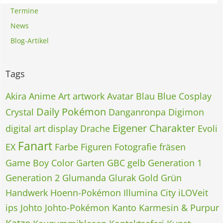
Termine
News
Blog-Artikel
Tags
Akira
Anime
Art
artwork
Avatar
Blau
Blue
Cosplay
Daily Pokémon
Crystal
Danganronpa
Digimon
Eigener Charakter
digital art
display
Drache
Evoli
Fanart
EX
Farbe
Figuren
Fotografie
fräsen
Game Boy Color
Garten
GBC
gelb
Generation 1
Generation 2
Glumanda
Glurak
Gold
Grün
Handwerk
Hoenn-Pokémon
Illumina City
iLOVeit
ips
Johto
Johto-Pokémon
Kanto
Karmesin & Purpur