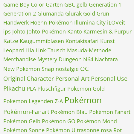
Game Boy Color
Garten
GBC
gelb
Generation 1
Generation 2
Glumanda
Glurak
Gold
Grün
Handwerk
Hoenn-Pokémon
Illumina City
iLOVeit
ips
Johto
Johto-Pokémon
Kanto
Karmesin & Purpur
Katze
Kaugummiblasen
Kontaktsafari
Kunst
Leopard
Lila
Link-Tausch
Masuda-Methode
Merchandise
Mystery Dungeon
N64
Nachtara
OC
New Pokémon Snap
nostalgie
Original Character
Personal Art
Personal Use
Pikachu
PLA
Plüschfigur
Pokemon Gold
Pokémon
Pokemon Legenden Z-A
Pokémon-Fanart
Pokémon Blau
Pokémon Fanart
Pokémon Gelb
Pokémon GO
Pokémon Mond
Pokémon Sonne
Pokémon Ultrasonne
rosa
Rot