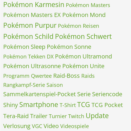
Pokémon Karmesin
Pokémon Masters
Pokémon Masters EX
Pokémon Mond
Pokémon Purpur
Pokémon Reisen
Pokémon Schild
Pokémon Schwert
Pokémon Sleep
Pokémon Sonne
Pokémon Ultramond
Pokémon Tekken DX
Pokémon Ultrasonne
Pokémon Unite
Raid-Boss
Programm
Qwertee
Raids
Rangkampf-Serie
Saison
Sammelkartenspiel-Pocket
Serie
Seriencode
Smartphone
TCG
Shiny
TCG Pocket
T-Shirt
Update
Tera-Raid
Trailer
Turnier
Twitch
Verlosung
Video
VGC
Videospiele