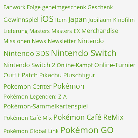
Fanwork
Folge
geheimgeschenk
Geschenk
iOS
Japan
Gewinnspiel
Item
Jubiläum
Kinofilm
Merchandise
Lieferung
Masters
Masters EX
Nintendo
Missionen
News
Newsletter
Nintendo Switch
Nintendo 3DS
Nintendo Switch 2
Online-Turnier
Online-Kampf
Outfit
Patch
Pikachu
Plüschfigur
Pokémon
Pokemon Center
Pokémon-Legenden: Z-A
Pokémon-Sammelkartenspiel
Pokémon Café ReMix
Pokémon Café Mix
Pokémon GO
Pokémon Global Link