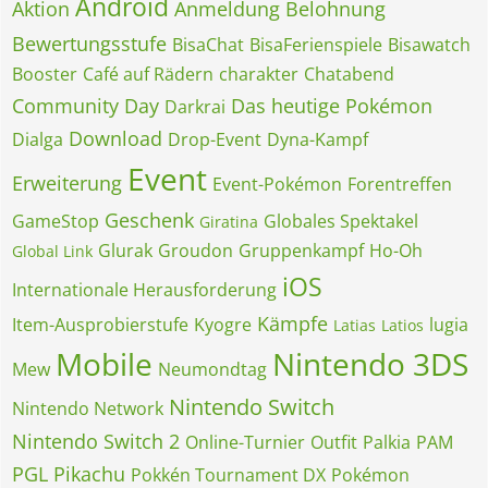
Android
Aktion
Anmeldung
Belohnung
Bewertungsstufe
BisaChat
BisaFerienspiele
Bisawatch
Booster
Café auf Rädern
charakter
Chatabend
Community Day
Das heutige Pokémon
Darkrai
Download
Dialga
Drop-Event
Dyna-Kampf
Event
Erweiterung
Event-Pokémon
Forentreffen
Geschenk
GameStop
Globales Spektakel
Giratina
Glurak
Groudon
Gruppenkampf
Ho-Oh
Global Link
iOS
Internationale Herausforderung
Kämpfe
Item-Ausprobierstufe
Kyogre
lugia
Latias
Latios
Mobile
Nintendo 3DS
Mew
Neumondtag
Nintendo Switch
Nintendo Network
Nintendo Switch 2
Online-Turnier
Outfit
Palkia
PAM
PGL
Pikachu
Pokkén Tournament DX
Pokémon