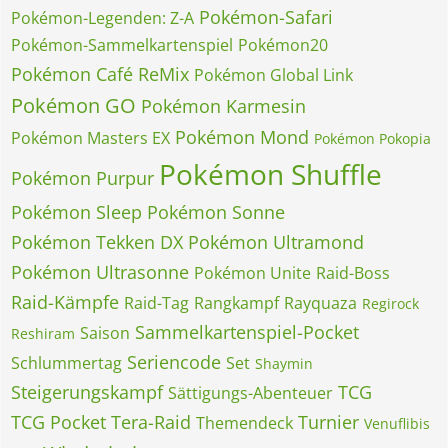
Pokémon-Safari
Pokémon-Legenden: Z-A
Pokémon-Sammelkartenspiel
Pokémon20
Pokémon Café ReMix
Pokémon Global Link
Pokémon GO
Pokémon Karmesin
Pokémon Mond
Pokémon Masters EX
Pokémon Pokopia
Pokémon Shuffle
Pokémon Purpur
Pokémon Sleep
Pokémon Sonne
Pokémon Tekken DX
Pokémon Ultramond
Pokémon Ultrasonne
Pokémon Unite
Raid-Boss
Raid-Kämpfe
Raid-Tag
Rangkampf
Rayquaza
Regirock
Sammelkartenspiel-Pocket
Saison
Reshiram
Seriencode
Schlummertag
Set
Shaymin
Steigerungskampf
TCG
Sättigungs-Abenteuer
TCG Pocket
Tera-Raid
Turnier
Themendeck
Venuflibis