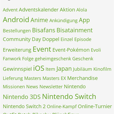
Adventskalender
Aktion
Advent
Alola
Android
Anime
App
Ankündigung
Bisafans
Bisatainment
Bestellungen
Community Day
Doppel
Einzel
Episode
Event
Erweiterung
Event-Pokémon
Evoli
Fanwork
Folge
geheimgeschenk
Geschenk
iOS
Japan
Gewinnspiel
Item
Jubiläum
Kinofilm
Merchandise
Lieferung
Masters
Masters EX
Nintendo
Missionen
News
Newsletter
Nintendo Switch
Nintendo 3DS
Nintendo Switch 2
Online-Turnier
Online-Kampf