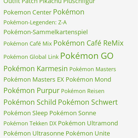
Outfit
Patch
Pikachu
Plüschfigur
Pokémon
Pokemon Center
Pokémon-Legenden: Z-A
Pokémon-Sammelkartenspiel
Pokémon Café ReMix
Pokémon Café Mix
Pokémon GO
Pokémon Global Link
Pokémon Karmesin
Pokémon Masters
Pokémon Masters EX
Pokémon Mond
Pokémon Purpur
Pokémon Reisen
Pokémon Schild
Pokémon Schwert
Pokémon Sleep
Pokémon Sonne
Pokémon Ultramond
Pokémon Tekken DX
Pokémon Ultrasonne
Pokémon Unite