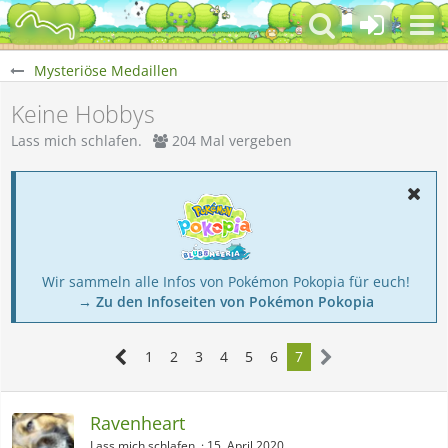
Mysteriöse Medaillen
Keine Hobbys
Lass mich schlafen.
204 Mal vergeben
Wir sammeln alle Infos von Pokémon Pokopia für euch!
→ Zu den Infoseiten von Pokémon Pokopia
1
2
3
4
5
6
7
Ravenheart
Lass mich schlafen.
15. April 2020