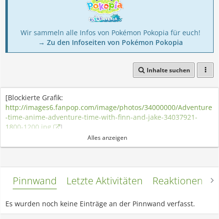
Wir sammeln alle Infos von Pokémon Pokopia für euch!
→ Zu den Infoseiten von Pokémon Pokopia
Inhalte suchen
[Blockierte Grafik:
http://images6.fanpop.com/image/photos/34000000/Adventure
-time-anime-adventure-time-with-finn-and-jake-34037921-
1800-1200.jpg
]
Alles anzeigen
Hallo mein Name ist Justin und
willkommen auf meinem Bisaboard
Pinnwand
Letzte Aktivitäten
Reaktionen
L
Profil :3
Es wurden noch keine Einträge an der Pinnwand verfasst.