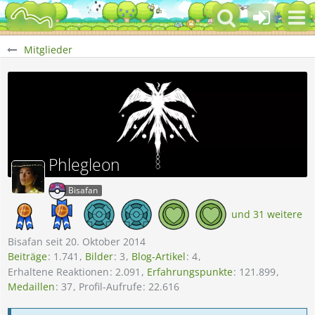
Mitglieder
Phlegleon
Bisafan
und 31 weitere
Bisafan seit 20. Oktober 2014
Beiträge
1.741
Bilder
3
Blog-Artikel
4
Erhaltene Reaktionen
2.091
Erfahrungspunkte
121.899
Medaillen
37
Profil-Aufrufe
22.616