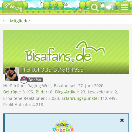
Mitglieder
Traitorous Straghess
Bisafan
Hieß früher Raging Wolf
Bisafan seit 27. Juni 2020
Beiträge
3.195
Bilder
8
Blog-Artikel
23
Lesezeichen
2
Erhaltene Reaktionen
5.023
Erfahrungspunkte
112.949
Profil-Aufrufe
4.218