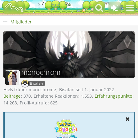
Mitglieder
monochrom
Bisafan
Hieß früher monochrome
Bisafan seit 1. Januar 2022
Beiträge
370
Erhaltene Reaktionen
1.553
Erfahrungspunkte
14.268
Profil-Aufrufe
625