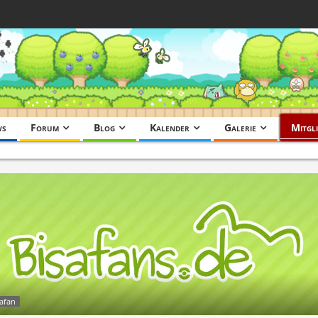
ws
Forum
Blog
Kalender
Galerie
Mitgli
safan