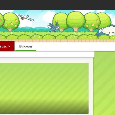
eder
Bisafans