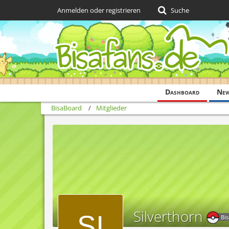
Anmelden oder registrieren
Suche
Dashboard
Ne
BisaBoard
Mitglieder
Silverthorn
Bi