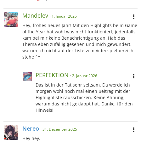
Like Pop Music - YonKaGor |
Perfect Profanation - t+pazolite
-Musik Genre
Mandelev
1. Januar 2026
(Hard) Rock
| Alternativ | Indie | Soft Metal |
(Melodic)
Hey, frohes neues Jahr! Mit den Highlights beim Game
Dubstep
| (Progressiv) Trance |
Nightcore
| Hip Hop | Jazz |
of the Year hat wohl was nicht funktioniert, jedenfalls
Bounce | Pop-Rock | (Progressive) House| Pop |
Complextro
|
kam bei mir keine Benachrichtigung an. Hab das
Synth |
Speedcore
| Pop-Punk |
Nu Metal
| Electronica |
Thema eben zufällig gesehen und mich gewundert,
Vocaloid |
Epic Orchestral |
Musical
warum ich nicht auf der Liste vom Videospielbereich
stehe ^^
-Game OST
Guild Wars 2 Heart of Thorns
|
Pokémon Mystery Dungeon
Red Rescue Team
| Pokémon Mystery Dungeon Explorers of
PERFEKTION
2. Januar 2026
Sky | Pokémon Mystery Dungeon Gates to Infitiniy |
Drawn to
Life
+ The Next Chapter DS | Pokémon Diamond/Perl/Platinum
Das ist in der Tat sehr seltsam. Da werde ich
|
Final Fantasy XIII
| Final Fantasy XIII-2 | Final Fantasy XIII
morgen wohl noch mal einen Beitrag mit der
Lightning Returns | Donkey Kong Country | Donkey Kong
Highlighliste rausschicken. Keine Ahnung,
Country 2: Diddy's Kong Quest |
Donkey Kong Country 3: Dixi
warum das nicht geklappt hat. Danke, für den
Kong's Double Trouble SNES
| Pokémon X/Y | Aquaria |
Hinweis!
Undertale
-Game Songs
Nereo
(ganz ehrlich denkt euch einfach hier steht der ganze OST von
31. Dezember 2025
FFXIII und Gen4)
Hey hey.
Route 209 - Super Smash Bros Brawl
|
Run Away/Fugitives -