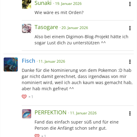
Sunaki
Beautiful Trauma - P!nk
19. Januar 2026
Wie wäre es mit Orden?
-Lieder
Down with the Fallen - Starset |
Those Who Carried On -
Tasogare
Ghost and Pals |
My Hands - Leona Lewis |
Fly on the Wall -
20. Januar 2026
Thousand Foot Krutch |
Next to Nothing - Breaking Benjamin
Also bei einem Digimon-Blog-Projekt hätte ich
| House of Memories - Panic! At the Disco |
The Light Behind
sogar Lust dich zu unterstützen ^^
your Eyes - My Chemical Romance
| Closer to the Edge - 30
Seconds to Mars | Brother - Gerard Way | You'll Play Your Part
- Daniel Ingram | Anchor - Skillet |
ERROR - niki
| Why Do I -
Fisch
11. Januar 2026
Set it Off | You Not Me - Mayday Parade | Hot - Confetti |
The
Danke für die Nominierung von dem Pokemon :D hab
High Road - Three Days Grace
| Digital Girl - KIRA |
How to
gar nicht damit gerechnet, dass irgendwas von mir
save a Life - The Fray
| Olivia - One Direction | Lock me Up -
nominiert wird, weil ich auch kaum was gemacht hab,
The Cab | King - Kanaria | Masterpiece Theatre I - Marianas
aber hab mich gefreut ^^
Trench | If I was Your Man - The Vamps | Crown - Neffex |
Iris
- Goo Goo Dolls
| Paparazzi Murder Party - R.I.P Producer |
1
Show Yourself - Idina Menzel
| Lump Your Head - Hollywood
Undead |
Betray and Degrade Seether
| ジレンマ - DECO*27 |
PERFEKTION
Sure is Fun - Shinedown | Cake - Melanie Martinez |
Hart
11. Januar 2026
Vermissen - Alligatoah
| So Far Away - Red |
Das letzte
Fand das einfach super süß und für eine
Prozent - Max Giesinger
| Different Seas - VocaCircus |
Person die Anfängt schon sehr gut.
Praying - Ke$ha
|
Nothing is Forever - TCBpon
| You're Just
1