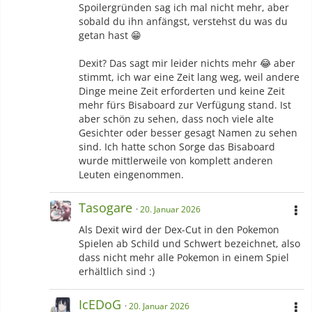
Spoilergründen sag ich mal nicht mehr, aber
sobald du ihn anfängst, verstehst du was du
getan hast 😁
Dexit? Das sagt mir leider nichts mehr 😂 aber
stimmt, ich war eine Zeit lang weg, weil andere
Dinge meine Zeit erforderten und keine Zeit
mehr fürs Bisaboard zur Verfügung stand. Ist
-Games
aber schön zu sehen, dass noch viele alte
Final Fantasy XIII
| Final Fantasy XIII-2 | Lightning Returns Final
Gesichter oder besser gesagt Namen zu sehen
Fantasy XIII |
Guild Wars 2
| Teamfight Tactics |
Osu!
|
sind. Ich hatte schon Sorge das Bisaboard
Paladins Champions of the Realm
| Elsword |
Final Fantasy IX
wurde mittlerweile von komplett anderen
| Crash Twinsanity | Drawn to Life | Aquaria | Pokémon
Leuten eingenommen.
Tekken DX | Final Fantasy XII | Pokémon Mystery Dungeon
Retterteam Blau | School Days HQ |
Final Fantasy XVI
|
Pokémon Mystery Dungeon Erkundungsteam Himmel | Plants
Tasogare
20. Januar 2026
vs. Zombies | Pokémon Mystery Dungeon Portale in die
Als Dexit wird der Dex-Cut in den Pokemon
Unendlichkeit |
Animal Crossing Wild World
|
Pokémon X
|
Spielen ab Schild und Schwert bezeichnet, also
Pokémon Ranger Finsternis über Almia | Spyro the Dragon |
dass nicht mehr alle Pokemon in einem Spiel
Kirby Super Star Ultra
erhältlich sind :)
-Anime/Manga
(
generell nur dann eher Anime, wenns gar keinen Manga hat)
Junjou Romantica
| Sekaiichi Hatsukoi |
Beastars
| Another |
IcEDoG
20. Januar 2026