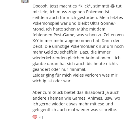
Bakemonogatari
| Darker than Black | Fate Stay/Night + Zero |
Oooooh, jetzt macht es *klick*, stimmt!! 😂 tut
Given |
Tokyo Ghoul
|
Btooom!
|
Aggretsuko
| Angel Beats! |
mir leid, ich muss zugeben Pokemon ist
Clannad |
School Days
| Shugo Chara |
Night of the Living
seitdem auch für mich gestorben. Mein letztes
Cat
| Death Note | Bakemonogatari| Love Stage!! | Coffee
Pokemonspiel war und bleibt Ultra-Sonne/-
Moon | Eine Geschiche von sieben Leben |
Sanda
Mond. Ich hatte schon Mühe mit dem
fehlenden Post-Game, was schon zu Zeiten von
-Serien/Filme/Cartoons
X/Y immer mehr abgenommen hat. Dann der
My Little Pony
|
Supernatural
| Final Destination 1-6 |
Dexit. Die unnötige PokemonBank nur um noch
Drachenzähmen leicht gemacht 1-3 |
Helluva Boss
| American
mehr Geld zu scheffeln. Dazu die immer
Horror Story (Hotel) |
Hazbin Hotel
| SAW Reihe (Besonders 2
wiederkehrenden gleichen Animationen... ich
und 4) | Death Note Life Action Filme | Avatar + Legend of
glaube daran hat sich auch bis heute nichts
Korra | König der Löwen 1 - 3 | Frozen 2
geändert oder nur minimal.
Leider ging für mich vieles verloren was mir
-Bands und Interpret*innen
wichtig ist oder war.
Starset
|
My Chemical Romance
& Gerard Way | Thousand
Foot Krutch |
Skillet
| Set it Off | Panic! At the Disco | Mayday
Aber zum Glück bietet das Bisaboard ja auch
Parade | Confetti |
Three Days Grace
|
Ghost and pals
|
KIRA
|
andere Themen wie Games, Animes, usw. wo
One Direction | Daniel Ingram | The Cab | Kanaria | Marianas
ich gerne wieder etwas mehr mitlese und
Trench |
Breaking Benjamin
| The Vamps | Neffex | Seether |
gelegentlich auch mal wieder was schreibe.
Hollywood Undead | Giga |
DECO*27
| Shinedown | Melanie
Martinez | aoya |
niki
| Leona Lewis | Tessa Violet | Alligatoah
1
| Maroon 5 | Falling in Reverse | Citizen Soldier | Red | All
Time Low |
Max Giesinger
| VocaCircus | Ke$ha | P!nk | Vane |