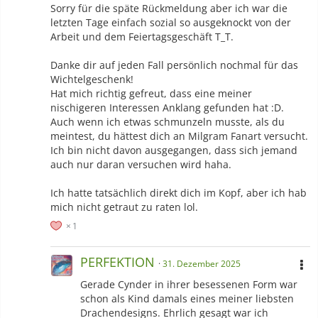
Sorry für die späte Rückmeldung aber ich war die
Red Rescue Team
|
Heart of Thorns Main Theme - Guild Wars
letzten Tage einfach sozial so ausgeknockt von der
2
|
The End - Drawn to Life
| Snow's Theme - Final Fantasy XIII
Arbeit und dem Feiertagsgeschäft T_T.
|
Tarir, the Forgotten City - Guild Wars 2
| Fear not this Night
- Guild Wars 2 | Eternal Love - Final Fantasy XIII | Lake Bresha -
Danke dir auf jeden Fall persönlich nochmal für das
Final Fantasy XIII | Eidolons - Final Fantasy XIII | Sazh's Theme -
Wichtelgeschenk!
Final Fantasy XIII | Serah's Theme - Final Fantasy XIII | Vanille's
Hat mich richtig gefreut, dass eine meiner
Theme - Final Fantasy XIII |
The Archylte Steppe - Final Fantasy
nischigeren Interessen Anklang gefunden hat :D.
XIII
| Kimi Ga Irukara - Final Fantasy XIII |
New World - Final
Auch wenn ich etwas schmunzeln musste, als du
Fantasy XIII-2
| Neo Bodum Aggressive Mix - Final Fantasy XIII-
meintest, du hättest dich an Milgram Fanart versucht.
2 | The Paradigm Shift - Final Fantasy XIII-2 | Broken Township
Ich bin nicht davon ausgegangen, dass sich jemand
Aggressive Mix - Final Fantasy XII-2 | Crazy Chocobo - Final
auch nur daran versuchen wird haha.
Fantasy XIII-2 | Luxerion - Lightning Returns | Crimson Blitz -
Lightning Returns | The Wildlands - Lightning Returns |
Ich hatte tatsächlich direkt dich im Kopf, aber ich hab
Ending Credits - Lightning Returns
| Lavandia - Pokémon
mich nicht getraut zu raten lol.
FR/BG |
Flordelis - X/Y
| Flordelis USUM |
School Road -
Shadows of Almia
| Swamp - Red Rescue Team | Great Canyon
1
- Red Rescue Team | Mt. Blaze - Red Rescue Team | Sky Tower
- Red Rescue Team | Time Gear - Explorers of Sky |
Waterfall
PERFEKTION
31. Dezember 2025
Cave - Explorers of Sky
| Mt. Horn - Explorers of Sky | Crystal
Crossing - Explorers of Sky | Temporal Spire - Explorers of Sky
Gerade Cynder in ihrer besessenen Form war
|
Dialga's Fight to the Finish! - Explorers of Sky
| Do Your Best,
schon als Kind damals eines meiner liebsten
as Always! - Explorers of Sky | Defend Globe - Explorers of Sky
Drachendesigns. Ehrlich gesagt war ich