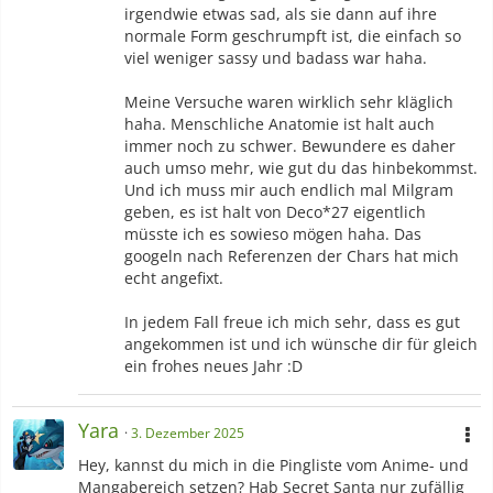
| Jubilife City (Day) - Diamond/Perl/Platinum | Eterna City (Day)
irgendwie etwas sad, als sie dann auf ihre
- Diamond/Perl/Platinum | Sunyshore City (Day) -
normale Form geschrumpft ist, die einfach so
Diamond/Perl/Platinum | Pokémon Center (Night) -
viel weniger sassy und badass war haha.
Diamond/Perl/Platinum |
Game Corner -
Diamond/Perl/Platinum
| Pokémon League (Night) -
Meine Versuche waren wirklich sehr kläglich
Diamond/Perl/Platinum |
Main Theme - Pokémon Friends
|
haha. Menschliche Anatomie ist halt auch
Diamond/Perl/Platinum |
Undiscovered Waters - Aquaria
|
immer noch zu schwer. Bewundere es daher
Lost to the Waves - Aquaria | Lost Waters - Aquaria | Dummy! -
auch umso mehr, wie gut du das hinbekommst.
Undertale | Spider Dance - Undertale | Death by Glamour -
Und ich muss mir auch endlich mal Milgram
Undertale |
Bergentrückung + Asgore - Undertale
geben, es ist halt von Deco*27 eigentlich
müsste ich es sowieso mögen haha. Das
-Buchstabe
googeln nach Referenzen der Chars hat mich
ßẞ
echt angefixt.
-Farben
In jedem Fall freue ich mich sehr, dass es gut
Gold, Silber, Gelb, Weiß, Pink
angekommen ist und ich wünsche dir für gleich
ein frohes neues Jahr :D
-Tiere
Katzen, Wespen, (Antennen)Welse, Schlangen, Hirschkäfer,
Libellen
Yara
3. Dezember 2025
Hey, kannst du mich in die Pingliste vom Anime- und
-Genre
Mangabereich setzen? Hab Secret Santa nur zufällig
Drama, Smut, Boys Love, Romance, Slice of Life, Gore, Horror,