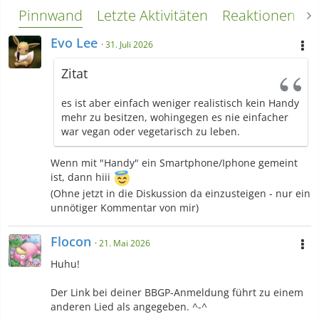
einverstanden, dass personenbezogene Daten an Drittplattformen
Pinnwand
Letzte Aktivitäten
Reaktionen
L
übermittelt werden. Mehr Informationen dazu haben wir in unserer
Datenschutzerklärung zur Verfügung gestellt.
Evo Lee
31. Juli 2026
[21:17]Montag, 18. Mai 2026 21:17Jacqueline: Bist schon mein
Idol manchmal.
Zitat
es ist aber einfach weniger realistisch kein Handy
Meine Wichtigen Beiträge/Threads:
mehr zu besitzen, wohingegen es nie einfacher
Welche Games besitzt ihr?
war vegan oder vegetarisch zu leben.
Welche Konsolen besitzt du?
Eure Manga- und Anime-Sammlung
Wenn mit "Handy" ein Smartphone/Iphone gemeint
ist, dann hiii
Perfektionale Mischen [Spriting, Mapping, Fanart, Fanfiction,
(Ohne jetzt in die Diskussion da einzusteigen - nur ein
GFX]
unnötiger Kommentar von mir)
Geschichten eines Charspammers
Flocon
21. Mai 2026
🦔
🦂
Lieblings
🌟
🚬
🪳
Huhu!
Der Link bei deiner BBGP-Anmeldung führt zu einem
anderen Lied als angegeben. ^-^