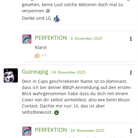
gesehen, keine Lust solche Aktionen doch mal zu
Action, Musical, Trash TV
verpennen 😅
-Fandoms
Danke und LG
MLP OC's
,
Guild Wars 2 Charaktere
-Sonstiges
PERFEKTION
3. Dezember 2025
Schneemänner, Drachen, Flügel, Roboter, Fell, Melancholie,
Klaro!
unnötiges Drama, Creepypasta, Diskutieren,
Dauerwerbesendungen, trockenen Humor, Kronen, Eleganz,
1
Trommeln, Mayonnaise, Engel, Charaktere mit Gottkomplex
e.e, Pixelart
Guineapig
24. November 2025
-Charaktere
Dein in Caps geschriebener Name ist so dominant,
dass ich bei deiner BBGP-Anmeldung auf den ersten
Spoiler anzeigen
Blick wahrgenommen habe dass du dich mit einem
Cover von dir selbst anmeldest, also wie beim Music
Contest. Dachte mir nur: Ui, das ist aber
-Shippings
selbstbewusst.
Spoiler anzeigen
PERFEKTION
24. November 2025