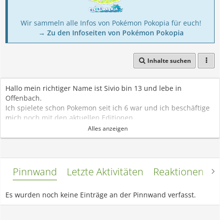
Wir sammeln alle Infos von Pokémon Pokopia für euch!
→ Zu den Infoseiten von Pokémon Pokopia
Inhalte suchen
Hallo mein richtiger Name ist Sivio bin 13 und lebe in
Offenbach.
Ich spielete schon Pokemon seit ich 6 war und ich beschäftige
mich noch mit den aktuellen Editionen.
Mir gefallen die Mysterey Dungeon und die Trainer Spiele am
Alles anzeigen
meisten.
Pinnwand
Letzte Aktivitäten
Reaktionen
L
Es wurden noch keine Einträge an der Pinnwand verfasst.