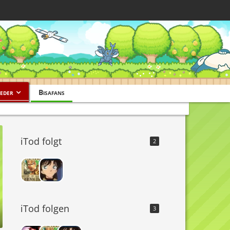
eder
Bisafans
iTod folgt
2
iTod folgen
3