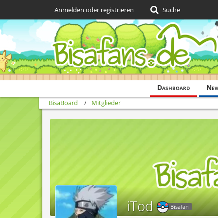
Anmelden oder registrieren
Suche
Dashboard
Ne
BisaBoard
Mitglieder
iTod
Bisafan