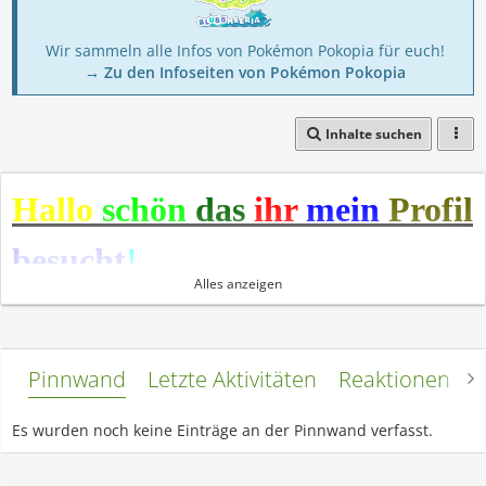
Wir sammeln alle Infos von Pokémon Pokopia für euch!
→ Zu den Infoseiten von Pokémon Pokopia
Inhalte suchen
Hallo
schön
das
ihr
mein
Profil
besucht
!
Alles anzeigen
Hallo und willkommen auf meinem Profil!
Ihr könnt euch in meinem Profil gerne umsehen!
Pinnwand
Letzte Aktivitäten
Reaktionen
L
Es wurden noch keine Einträge an der Pinnwand verfasst.
Freundesanfragen:
Ihr könnt mir ruhig Freundesanfragen