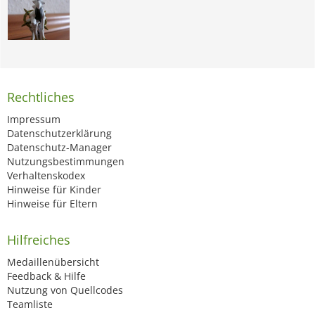
Ihr könnt da reinschreiben wenn ihr wollt
aber wer Blödsin,Beleidigung usw.
schreibt den werde ich ignorieren!
Rechtliches
Privatenachrichten:
Impressum
Datenschutzerklärung
Auch wenn ihr nicht meine Freunde seid
Datenschutz-Manager
könnt ihr mir eine Privatenachricht
Nutzungsbestimmungen
Verhaltenskodex
schreiben.Bei Beleidigung usw. wird der
Hinweise für Kinder
Hinweise für Eltern
Uder wie beim Gästebuch von mir auf
die Ignorirliste geschickt!
Hilfreiches
Medaillenübersicht
Feedback & Hilfe
Galerie:
Nutzung von Quellcodes
Teamliste