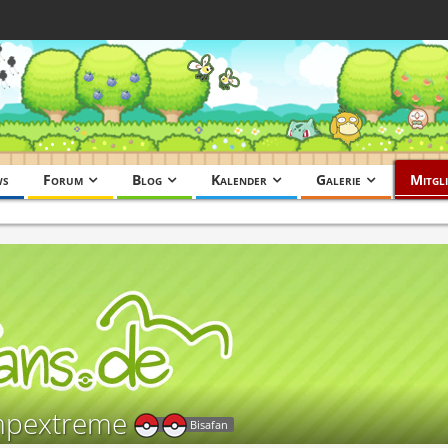
ws
Forum
Blog
Kalender
Galerie
Mitgli
pextreme
Bisafan