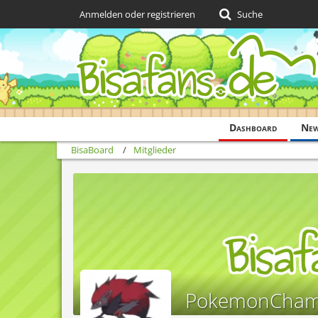
Anmelden oder registrieren
Suche
Dashboard
Ne
BisaBoard
Mitglieder
PokemonCham