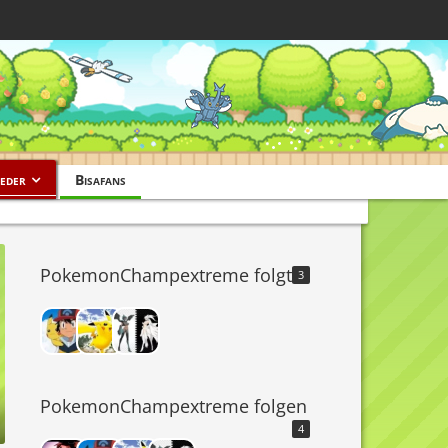
eder
Bisafans
PokemonChampextreme folgt
3
PokemonChampextreme folgen
4