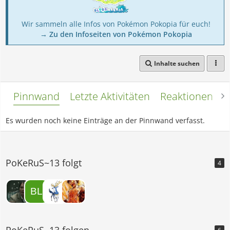
Wir sammeln alle Infos von Pokémon Pokopia für euch!
→ Zu den Infoseiten von Pokémon Pokopia
Inhalte suchen
Pinnwand
Letzte Aktivitäten
Reaktionen
L
Es wurden noch keine Einträge an der Pinnwand verfasst.
PoKeRuS~13 folgt
4
PoKeRuS~13 folgen