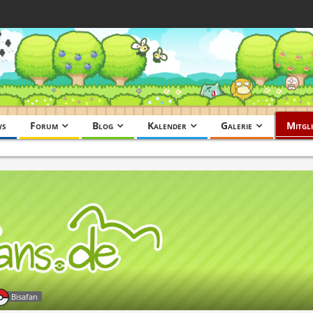
ws
Forum
Blog
Kalender
Galerie
Mitgli
Bisafan