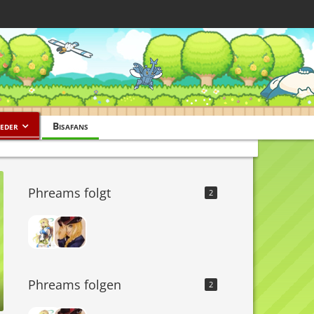
eder
Bisafans
Phreams folgt
2
Phreams folgen
2