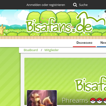
Anmelden oder registrieren
Suche
Dashboard
Ne
BisaBoard
Mitglieder
Phreams