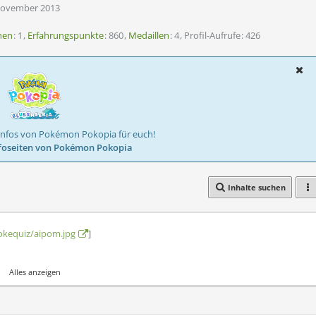
 November 2013
nen
1
Erfahrungspunkte
860
Medaillen
4
Profil-Aufrufe
426
Infos von Pokémon Pokopia für euch!
foseiten von Pokémon Pokopia
Inhalte suchen
kequiz/aipom.jpg
]
Alles anzeigen