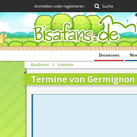
Anmelden oder registrieren
Suche
Dashboard
Ne
BisaBoard
Kalender
Termine von Germignon