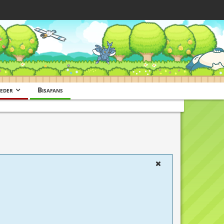
eder
Bisafans