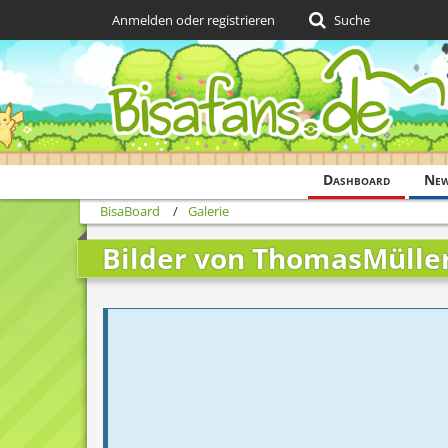
Anmelden oder registrieren
Suche
Dashboard
Ne
BisaBoard
Galerie
Bilder von ThomasMülle