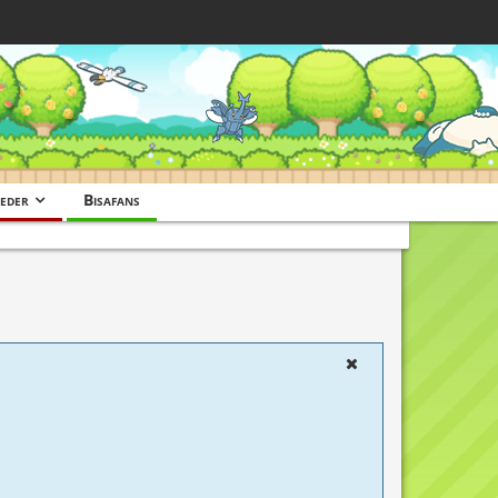
eder
Bisafans