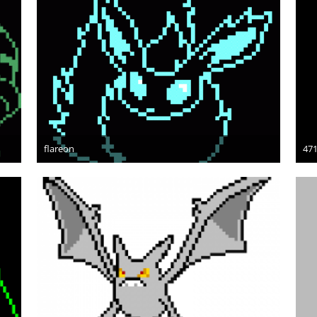
flareon
47
7. Februar 2010