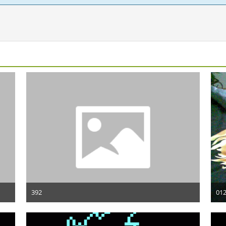
392
012
26. Mai 2010