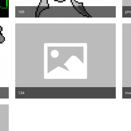
169
pho
6. Februar 2010
134
nv
5. Februar 2010