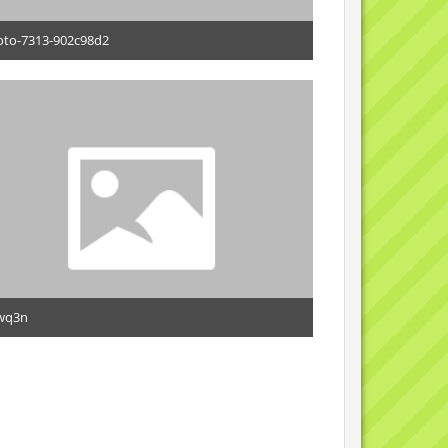
to-7313-902c98d2
5. Februar 2010
wq3n
5. Februar 2010