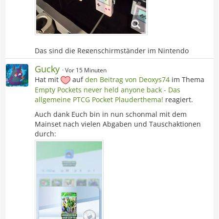
Das sind die Regenschirmständer im Nintendo
Museum und ich finde sie super.
Gucky
Vor 15 Minuten
Hat mit
auf
den Beitrag von
Deoxys74
im Thema
Team Quietscheentchen: 15
Team Wetterfrosch: 8
Empty Pockets never held anyone back - Das
allgemeine PTCG Pocket Plauderthema!
reagiert.
Auch dank Euch bin in nun schonmal mit dem
Mainset nach vielen Abgaben und Tauschaktionen
durch: