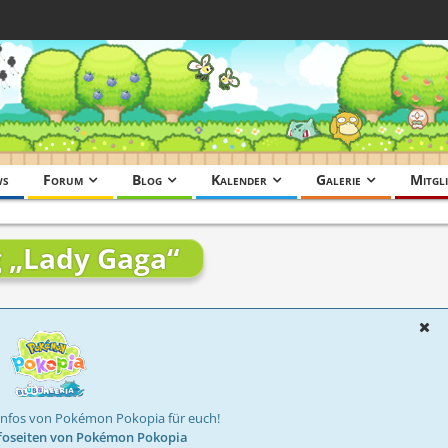
ws
Forum
Blog
Kalender
Galerie
Mitgli
g „Lady Gaga“
Infos von Pokémon Pokopia für euch!
foseiten von Pokémon Pokopia