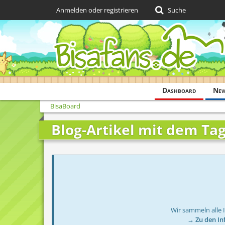
Anmelden oder registrieren
Suche
Dashboard
Ne
BisaBoard
Blog-Artikel mit dem Ta
Wir sammeln alle 
→ Zu den In