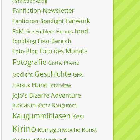
Fanfiction-Blog
Fanfiction-Newsletter
Fanwork
Fanfiction-Spotlight
food
FdM
Fire Emblem Heroes
foodblog
Foto-Bereich
Foto des Monats
Foto-Blog
Fotografie
Gartic Phone
Geschichte
Gedicht
GFX
Hund
Haikus
Interview
JoJo's Bizarre Adventure
Jubiläum
Katze
Kaugummi
Kaugummiblasen
Kesi
Kirino
Kumagonwoche
Kunst