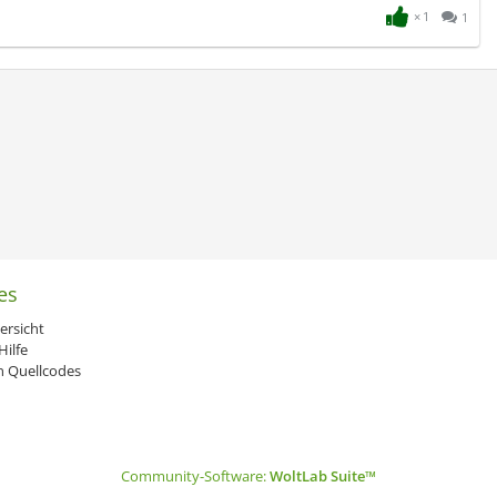
1
1
es
ersicht
ilfe
 Quellcodes
Community-Software:
WoltLab Suite™