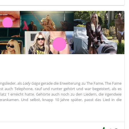
ngslieder, als
Lady Gaga
gerade die Erweiterung zu The Fame, The Fame
nst auch Telephone, rauf und runter gehört und war begeistert, als es
Platz 1 erreicht hatte. Gehörte auch noch zu den Liedern, die irgendwie
rankamen. Und selbst, knapp 10 Jahre später, passt das Lied in die