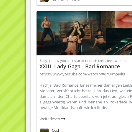
Baby, I know you ain't scared to catch feels, feels with me
XXIII. Lady Gaga - Bad Romance
https://www.youtube.com/watch?v=qrO4YZeyl0I
Hachja,
Bad Romance
. Eines meiner damaligen Liebli
Monster, veröffentlicht hatte. Hab das Lied, wie ei
damals in den Charts ebenfalls von jetzt auf gleich 
allgegenwärtig waren und beinahe an Pokerface he
heutige Musiklandschaft, wie ich finde.
Weiterlesen
Cosi