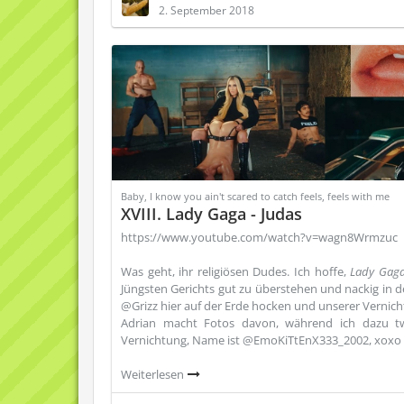
2. September 2018
Baby, I know you ain't scared to catch feels, feels with me
XVIII. Lady Gaga - Judas
https://www.youtube.com/watch?v=wagn8Wrmzuc
Was geht, ihr religiösen Dudes. Ich hoffe,
Lady Gag
Jüngsten Gerichts gut zu überstehen und nackig in 
@Grizz hier auf der Erde hocken und unserer Verni
Adrian macht Fotos davon, während ich dazu twe
Vernichtung, Name ist @EmoKiTtEnX333_2002, xoxo
Weiterlesen