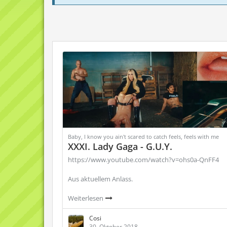
Baby, I know you ain't scared to catch feels, feels with me
XXXI. Lady Gaga - G.U.Y.
https://www.youtube.com/watch?v=ohs0a-QnFF4
Aus aktuellem Anlass.
Weiterlesen
Cosi
30. Oktober 2018