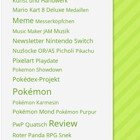
Kunst und Handwerk
Mario Kart 8 Deluxe
Medaillen
Meme
Messerköpfchen
Musik
Music Maker JAM
Newsletter
Nintendo Switch
Nuzlocke
OR/AS
Picholi
Pikachu
Pixelart
Playdate
Pokemon Showdown
Pokédex-Projekt
Pokémon
Pokémon Karmesin
Pokémon Mond
Pokémon Purpur
Review
PwP
Quatsch
Roter Panda
RPG
Snek