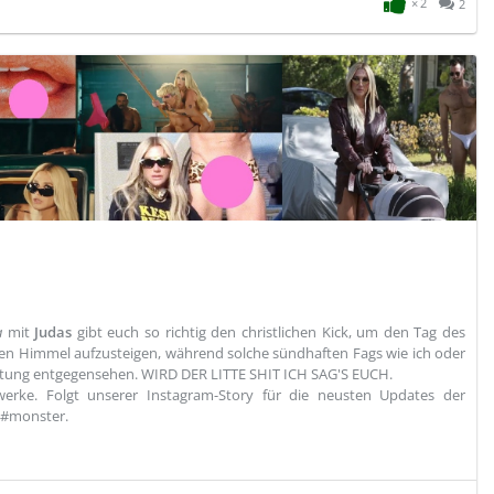
2
2
a
mit
Judas
gibt euch so richtig den christlichen Kick, um den Tag des
den Himmel aufzusteigen, während solche sündhaften Fags wie ich oder
chtung entgegensehen. WIRD DER LITTE SHIT ICH SAG'S EUCH.
rke. Folgt unserer Instagram-Story für die neusten Updates der
 #monster.