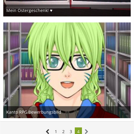
Mein Ostergeschenk! ♥
30. März 2016
9
Kanto RPG Bewerbungsbild
28. Juni 2015
3
1
2
3
4