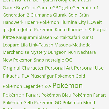
Game Boy Color
Garten
GBC
gelb
Generation 1
Generation 2
Glumanda
Glurak
Gold
Grün
Handwerk
Hoenn-Pokémon
Illumina City
iLOVeit
ips
Johto
Johto-Pokémon
Kanto
Karmesin & Purpur
Katze
Kaugummiblasen
Kontaktsafari
Kunst
Leopard
Lila
Link-Tausch
Masuda-Methode
Merchandise
Mystery Dungeon
N64
Nachtara
OC
New Pokémon Snap
nostalgie
Original Character
Personal Art
Personal Use
Pikachu
PLA
Plüschfigur
Pokemon Gold
Pokémon
Pokemon Legenden Z-A
Pokémon-Fanart
Pokémon Blau
Pokémon Fanart
Pokémon Gelb
Pokémon GO
Pokémon Mond