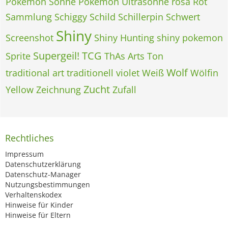
Pokémon Sonne
Pokémon Ultrasonne
rosa
Rot
Sammlung
Schiggy
Schild
Schillerpin
Schwert
Shiny
Screenshot
Shiny Hunting
shiny pokemon
Supergeil!
TCG
Sprite
ThAs Arts
Ton
Wolf
traditional art
traditionell
violet
Weiß
Wölfin
Zucht
Yellow
Zeichnung
Zufall
Rechtliches
Impressum
Datenschutzerklärung
Datenschutz-Manager
Nutzungsbestimmungen
Verhaltenskodex
Hinweise für Kinder
Hinweise für Eltern