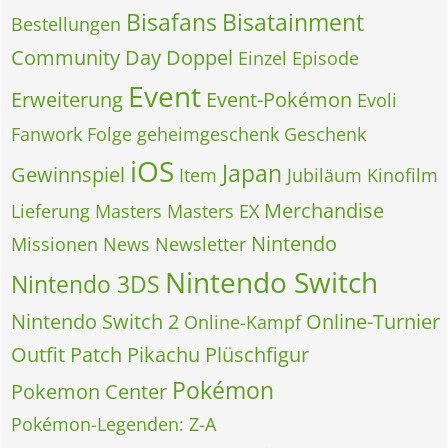
Bisafans
Bisatainment
Bestellungen
Community Day
Doppel
Einzel
Episode
Event
Erweiterung
Event-Pokémon
Evoli
Fanwork
Folge
geheimgeschenk
Geschenk
iOS
Japan
Gewinnspiel
Item
Jubiläum
Kinofilm
Merchandise
Lieferung
Masters
Masters EX
Nintendo
Missionen
News
Newsletter
Nintendo Switch
Nintendo 3DS
Nintendo Switch 2
Online-Turnier
Online-Kampf
Outfit
Patch
Pikachu
Plüschfigur
Pokémon
Pokemon Center
Pokémon-Legenden: Z-A