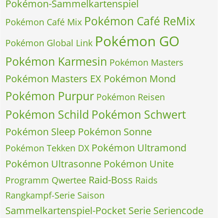
Pokémon-Sammelkartenspiel
Pokémon Café ReMix
Pokémon Café Mix
Pokémon GO
Pokémon Global Link
Pokémon Karmesin
Pokémon Masters
Pokémon Masters EX
Pokémon Mond
Pokémon Purpur
Pokémon Reisen
Pokémon Schild
Pokémon Schwert
Pokémon Sleep
Pokémon Sonne
Pokémon Ultramond
Pokémon Tekken DX
Pokémon Ultrasonne
Pokémon Unite
Raid-Boss
Programm
Qwertee
Raids
Rangkampf-Serie
Saison
Sammelkartenspiel-Pocket
Serie
Seriencode