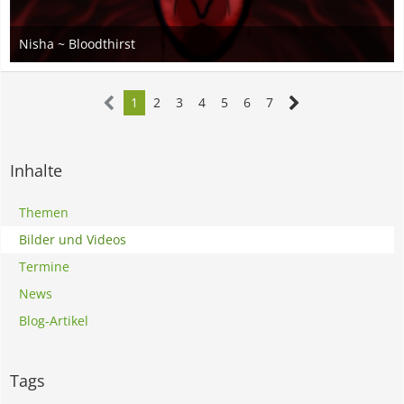
Nisha ~ Bloodthirst
13. Juli 2024
2
1
2
3
4
5
6
7
Inhalte
Themen
Bilder und Videos
Termine
News
Blog-Artikel
Tags