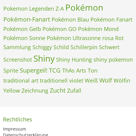
Pokémon
Pokemon Legenden Z-A
Pokémon-Fanart
Pokémon Blau
Pokémon Fanart
Pokémon Gelb
Pokémon GO
Pokémon Mond
Pokémon Sonne
Pokémon Ultrasonne
rosa
Rot
Sammlung
Schiggy
Schild
Schillerpin
Schwert
Shiny
Screenshot
Shiny Hunting
shiny pokemon
Supergeil!
TCG
Sprite
ThAs Arts
Ton
Wolf
traditional art
traditionell
violet
Weiß
Wölfin
Zucht
Yellow
Zeichnung
Zufall
Rechtliches
Impressum
Datenschutzerklärung