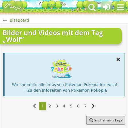
BisaBoard
Bilder und Videos mit dem Tag
„Wolf“
Wir sammeln alle Infos von Pokémon Pokopia für euch!
→ Zu den Infoseiten von Pokémon Pokopia
1
2
3
4
5
6
7
Suche nach Tags