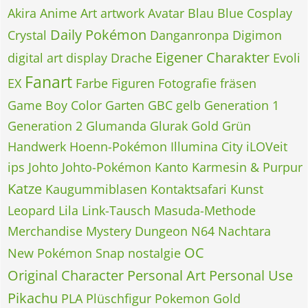
Akira
Anime
Art
artwork
Avatar
Blau
Blue
Cosplay
Daily Pokémon
Crystal
Danganronpa
Digimon
Eigener Charakter
digital art
display
Drache
Evoli
Fanart
EX
Farbe
Figuren
Fotografie
fräsen
Game Boy Color
Garten
GBC
gelb
Generation 1
Generation 2
Glumanda
Glurak
Gold
Grün
Handwerk
Hoenn-Pokémon
Illumina City
iLOVeit
ips
Johto
Johto-Pokémon
Kanto
Karmesin & Purpur
Katze
Kaugummiblasen
Kontaktsafari
Kunst
Leopard
Lila
Link-Tausch
Masuda-Methode
Merchandise
Mystery Dungeon
N64
Nachtara
OC
New Pokémon Snap
nostalgie
Original Character
Personal Art
Personal Use
Pikachu
PLA
Plüschfigur
Pokemon Gold