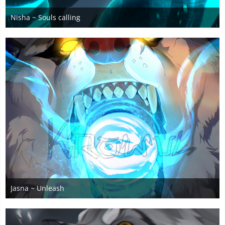
Nisha ~ Souls calling
19. März 2025
1
Jasna ~ Unleash
14. Februar 2025
6