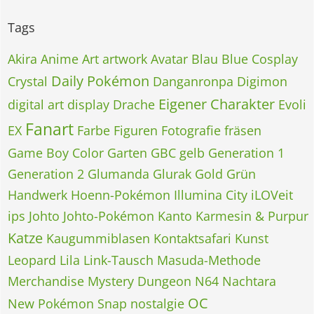
Tags
Akira
Anime
Art
artwork
Avatar
Blau
Blue
Cosplay
Daily Pokémon
Crystal
Danganronpa
Digimon
Eigener Charakter
digital art
display
Drache
Evoli
Fanart
EX
Farbe
Figuren
Fotografie
fräsen
Game Boy Color
Garten
GBC
gelb
Generation 1
Generation 2
Glumanda
Glurak
Gold
Grün
Handwerk
Hoenn-Pokémon
Illumina City
iLOVeit
ips
Johto
Johto-Pokémon
Kanto
Karmesin & Purpur
Katze
Kaugummiblasen
Kontaktsafari
Kunst
Leopard
Lila
Link-Tausch
Masuda-Methode
Merchandise
Mystery Dungeon
N64
Nachtara
OC
New Pokémon Snap
nostalgie