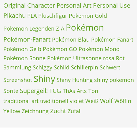
Original Character
Personal Art
Personal Use
Pikachu
PLA
Plüschfigur
Pokemon Gold
Pokémon
Pokemon Legenden Z-A
Pokémon-Fanart
Pokémon Blau
Pokémon Fanart
Pokémon Gelb
Pokémon GO
Pokémon Mond
Pokémon Sonne
Pokémon Ultrasonne
rosa
Rot
Sammlung
Schiggy
Schild
Schillerpin
Schwert
Shiny
Screenshot
Shiny Hunting
shiny pokemon
Supergeil!
TCG
Sprite
ThAs Arts
Ton
Wolf
traditional art
traditionell
violet
Weiß
Wölfin
Zucht
Yellow
Zeichnung
Zufall