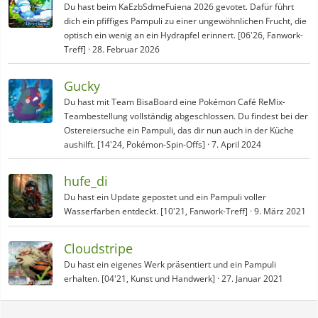
Du hast beim KaEzbSdmeFuiena 2026 gevotet. Dafür führt
dich ein pfiffiges Pampuli zu einer ungewöhnlichen Frucht, die
optisch ein wenig an ein Hydrapfel erinnert. [06'26, Fanwork-
Treff]
28. Februar 2026
Gucky
Du hast mit Team BisaBoard eine Pokémon Café ReMix-
Teambestellung vollständig abgeschlossen. Du findest bei der
Ostereiersuche ein Pampuli, das dir nun auch in der Küche
aushilft. [14'24, Pokémon-Spin-Offs]
7. April 2024
hufe_di
Du hast ein Update gepostet und ein Pampuli voller
Wasserfarben entdeckt. [10'21, Fanwork-Treff]
9. März 2021
Cloudstripe
Du hast ein eigenes Werk präsentiert und ein Pampuli
erhalten. [04'21, Kunst und Handwerk]
27. Januar 2021