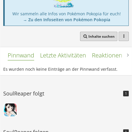
Wir sammeln alle Infos von Pokémon Pokopia für euch!
→ Zu den Infoseiten von Pokémon Pokopia
Inhalte suchen
Pinnwand
Letzte Aktivitäten
Reaktionen
L
Es wurden noch keine Einträge an der Pinnwand verfasst.
SoulReaper folgt
1
SoulReaper folgen