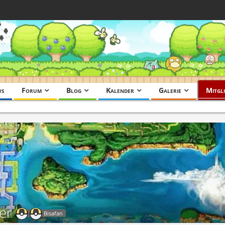
ws
Forum
Blog
Kalender
Galerie
Mitgli
er
Bisafan