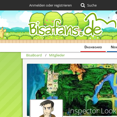
Anmelden oder registrieren
Suche
Dashboard
Ne
BisaBoard
Mitglieder
Inspector Look