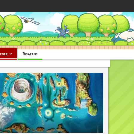
eder
Bisafans