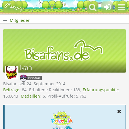
Mitglieder
Ivan
Bisafan
Bisafan seit 24. September 2014
Beiträge
84
Erhaltene Reaktionen
188
Erfahrungspunkte
160.043
Medaillen
6
Profil-Aufrufe
5.763