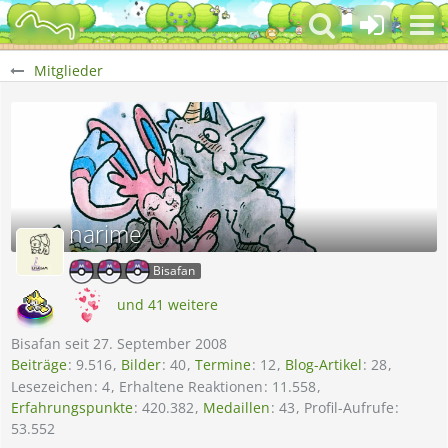
Mitglieder
narime
Bisafan
und 41 weitere
Bisafan seit 27. September 2008
Beiträge
9.516
Bilder
40
Termine
12
Blog-Artikel
28
Lesezeichen
4
Erhaltene Reaktionen
11.558
Erfahrungspunkte
420.382
Medaillen
43
Profil-Aufrufe
53.552