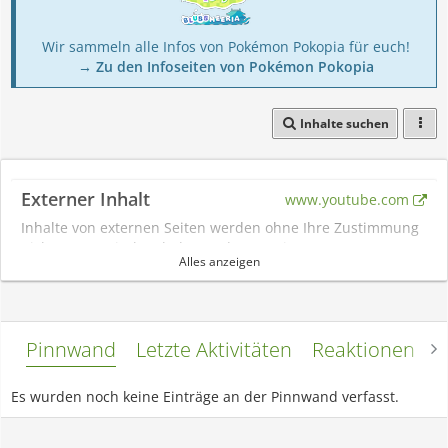
Wir sammeln alle Infos von Pokémon Pokopia für euch!
→ Zu den Infoseiten von Pokémon Pokopia
Inhalte suchen
Externer Inhalt
www.youtube.com
Inhalte von externen Seiten werden ohne Ihre Zustimmung
nicht automatisch geladen und angezeigt.
Alles anzeigen
Alle externen Inhalte anzeigen
Durch die Aktivierung der externen Inhalte erklären Sie sich damit
einverstanden, dass personenbezogene Daten an Drittplattformen
Pinnwand
Letzte Aktivitäten
Reaktionen
L
übermittelt werden. Mehr Informationen dazu haben wir in unserer
Datenschutzerklärung zur Verfügung gestellt.
Es wurden noch keine Einträge an der Pinnwand verfasst.