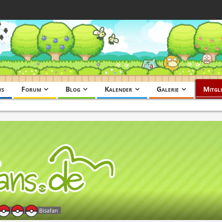
ws
Forum
Blog
Kalender
Galerie
Mitgli
Bisafan