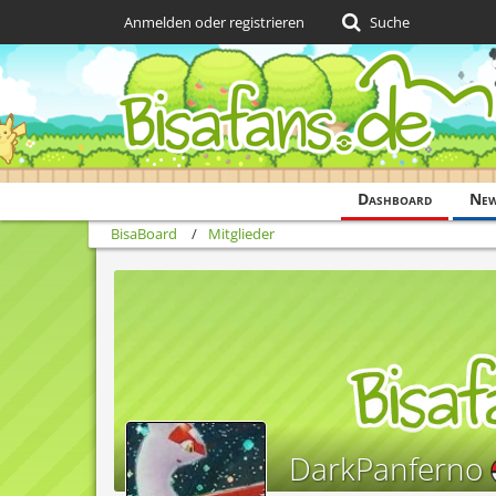
Anmelden oder registrieren
Suche
Dashboard
Ne
BisaBoard
Mitglieder
DarkPanferno