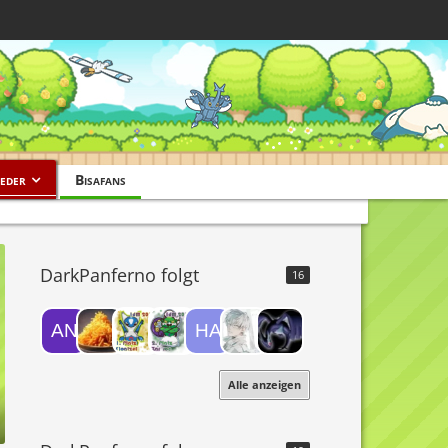
eder
Bisafans
DarkPanferno folgt
16
Alle anzeigen