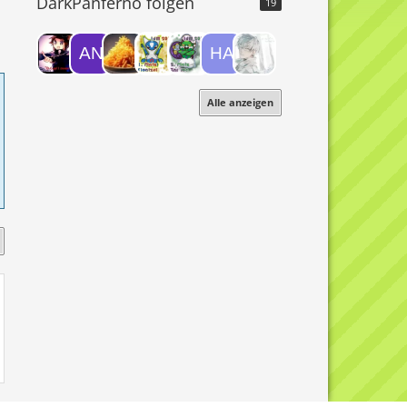
DarkPanferno folgen
19
Alle anzeigen