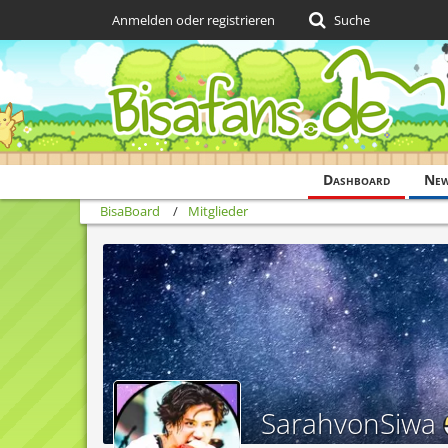
Anmelden oder registrieren
Suche
Dashboard
Ne
BisaBoard
Mitglieder
SarahvonSiwa