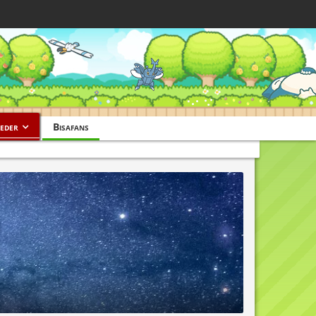
eder
Bisafans