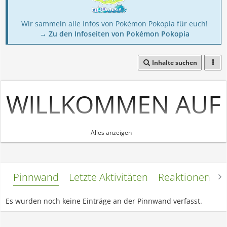
Wir sammeln alle Infos von Pokémon Pokopia für euch!
→ Zu den Infoseiten von Pokémon Pokopia
Inhalte suchen
WILLKOMMEN AUF
MEINEM
Alles anzeigen
PROFIL
http://www.
Pinnwand
Letzte Aktivitäten
Reaktionen
L
youtube.com/watc
Es wurden noch keine Einträge an der Pinnwand verfasst.