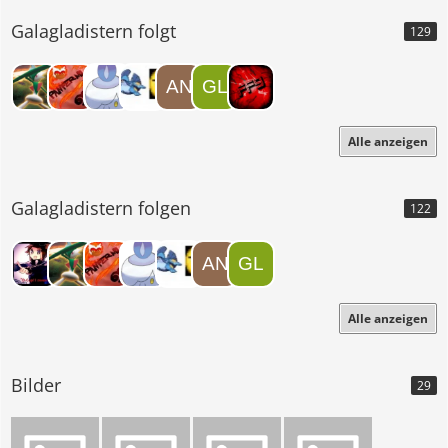
h?
Galagladistern folgt
129
v=QWWauqw30mA
Alle anzeigen
Schreib deinen Namen: Galagladistern
Galagladistern folgen
122
Schreib deinen Namen mit deinem Ellenbogen:
ghsa.ösghlöswrfiode6z4r5jm
Schreib deinen Namen mit geschlossenen
Augen:galahla6pszeuh
Schreib deinen Namen mit deiner Nase: Galagladistern
Alle anzeigen
Schlag deinen Kopf auf die Tastatur:zh
Kopier das hier,entferne meine Antworten und schau wie du
deinen Namen schreibst.
Bilder
29
Spoiler anzeigen