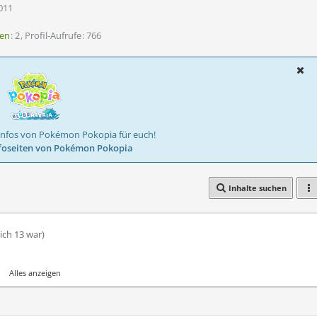
2011
len
2
Profil-Aufrufe
766
Infos von Pokémon Pokopia für euch!
foseiten von Pokémon Pokopia
Inhalte suchen
 ich 13 war)
Alles anzeigen