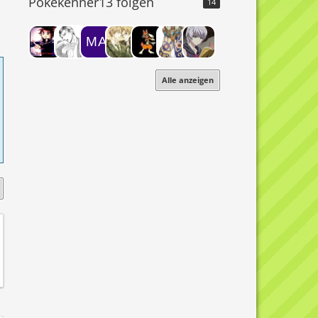
Pokekenner13 folgen
14
Alle anzeigen