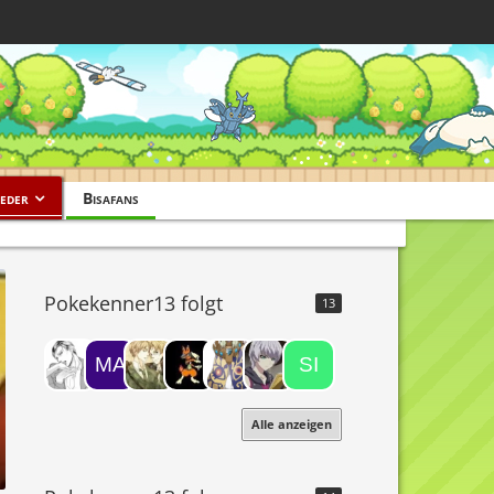
eder
Bisafans
Pokekenner13 folgt
13
Alle anzeigen