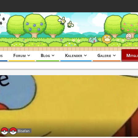
ws
Forum
Blog
Kalender
Galerie
Mitgli
Bisafan