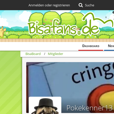
Anmelden oder registrieren
Suche
Dashboard
Ne
BisaBoard
Mitglieder
Pokekenner13