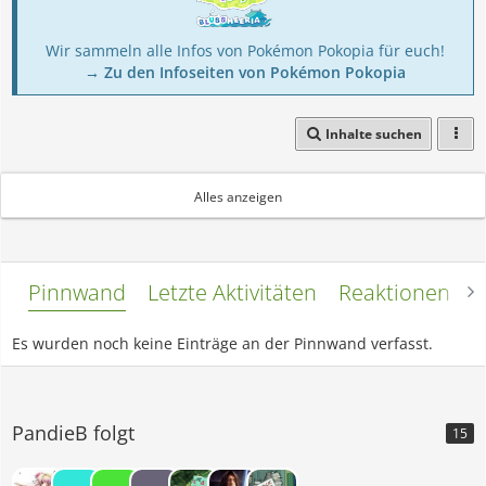
Wir sammeln alle Infos von Pokémon Pokopia für euch!
→ Zu den Infoseiten von Pokémon Pokopia
Inhalte suchen
FRAGEN :)
Alles anzeigen
Pinnwand
Letzte Aktivitäten
Reaktionen
L
Es wurden noch keine Einträge an der Pinnwand verfasst.
PandieB folgt
15