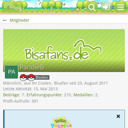
Mitglieder
PandieB
Bisafan
Männlich
aus Im Coolen
Bisafan seit 23. August 2011
Letzte Aktivität:
15. Mai 2013
Beiträge
7
Erfahrungspunkte
210
Medaillen
2
Profil-Aufrufe
301