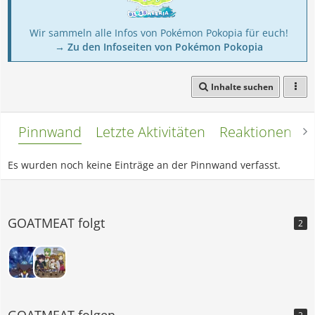
Wir sammeln alle Infos von Pokémon Pokopia für euch!
→ Zu den Infoseiten von Pokémon Pokopia
Inhalte suchen
Pinnwand
Letzte Aktivitäten
Reaktionen
L
Es wurden noch keine Einträge an der Pinnwand verfasst.
GOATMEAT folgt
2
GOATMEAT folgen