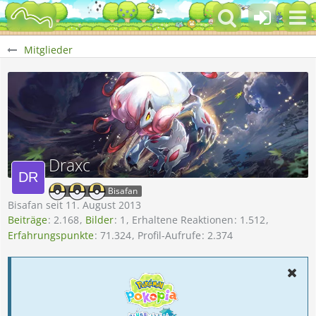
Mitglieder
Draxc
Bisafan
Bisafan seit 11. August 2013
Beiträge
2.168
Bilder
1
Erhaltene Reaktionen
1.512
Erfahrungspunkte
71.324
Profil-Aufrufe
2.374