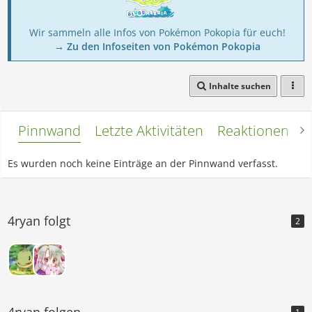
Wir sammeln alle Infos von Pokémon Pokopia für euch!
→ Zu den Infoseiten von Pokémon Pokopia
Inhalte suchen
Pinnwand
Letzte Aktivitäten
Reaktionen
L
Es wurden noch keine Einträge an der Pinnwand verfasst.
4ryan folgt
2
4ryan folgen