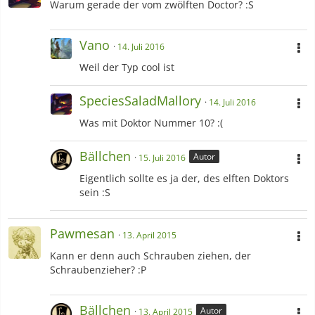
Warum gerade der vom zwölften Doctor? :S
Vano
14. Juli 2016
Weil der Typ cool ist
SpeciesSaladMallory
14. Juli 2016
Was mit Doktor Nummer 10? :(
Bällchen
Autor
15. Juli 2016
Eigentlich sollte es ja der, des elften Doktors
sein :S
Pawmesan
13. April 2015
Kann er denn auch Schrauben ziehen, der
Schraubenzieher? :P
Bällchen
Autor
13. April 2015