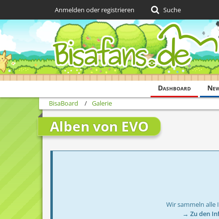
Anmelden oder registrieren
Suche
Dashboard
Ne
BisaBoard
Galerie
Alben von EVO
Wir sammeln alle 
→ Zu den In