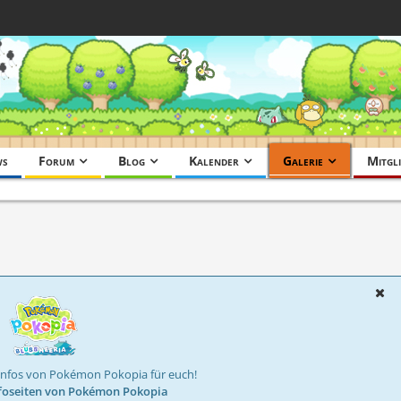
ws
Forum
Blog
Kalender
Galerie
Mitgli
Infos von Pokémon Pokopia für euch!
foseiten von Pokémon Pokopia