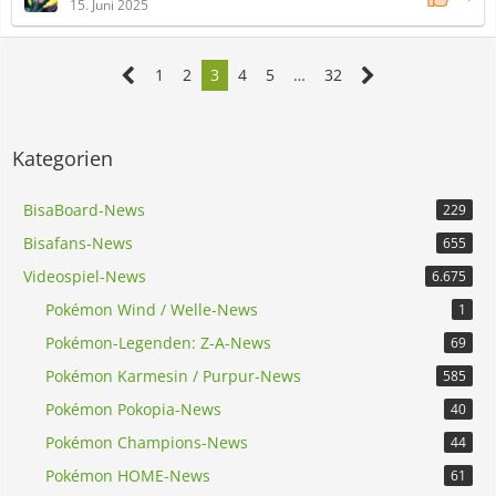
15. Juni 2025
1
2
3
4
5
…
32
Kategorien
BisaBoard-News
229
Bisafans-News
655
Videospiel-News
6.675
Pokémon Wind / Welle-News
1
Pokémon-Legenden: Z-A-News
69
Pokémon Karmesin / Purpur-News
585
Pokémon Pokopia-News
40
Pokémon Champions-News
44
Pokémon HOME-News
61