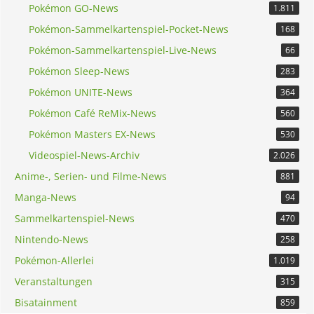
Pokémon GO-News
1.811
Pokémon-Sammelkartenspiel-Pocket-News
168
Pokémon-Sammelkartenspiel-Live-News
66
Pokémon Sleep-News
283
Pokémon UNITE-News
364
Pokémon Café ReMix-News
560
Pokémon Masters EX-News
530
Videospiel-News-Archiv
2.026
Anime-, Serien- und Filme-News
881
Manga-News
94
Sammelkartenspiel-News
470
Nintendo-News
258
Pokémon-Allerlei
1.019
Veranstaltungen
315
Bisatainment
859