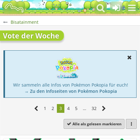
Bisatainment
Vote der Woche
Wir sammeln alle Infos von Pokémon Pokopia für euch!
→ Zu den Infoseiten von Pokémon Pokopia
1
2
3
4
5
…
32
Alle als gelesen markieren