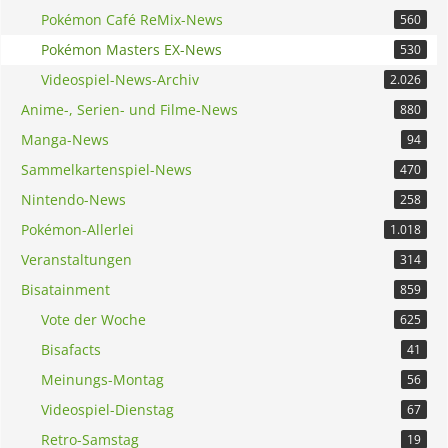
Pokémon Café ReMix-News
560
Pokémon Masters EX-News
530
Videospiel-News-Archiv
2.026
Anime-, Serien- und Filme-News
880
Manga-News
94
Sammelkartenspiel-News
470
Nintendo-News
258
Pokémon-Allerlei
1.018
Veranstaltungen
314
Bisatainment
859
Vote der Woche
625
Bisafacts
41
Meinungs-Montag
56
Videospiel-Dienstag
67
Retro-Samstag
19