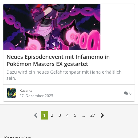
Neues Episodenevent mit Infamomo in
Pokémon Masters EX gestartet
Dazu wird ein neues Gefährtenpaar mit Hana erhältlich
sein.
Rusalka
0
27. Dezember 2025
1
2
3
4
5
…
27