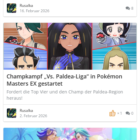
Rusalka
8
16. Februar 2026
Champkampf „Vs. Paldea-Liga“ in Pokémon
Masters EX gestartet
Fordert die Top Vier und den Champ der Paldea-Region
heraus!
Rusalka
1
0
2. Februar 2026