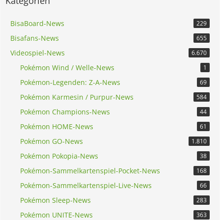
Kategorien
BisaBoard-News
229
Bisafans-News
655
Videospiel-News
6.670
Pokémon Wind / Welle-News
1
Pokémon-Legenden: Z-A-News
69
Pokémon Karmesin / Purpur-News
584
Pokémon Champions-News
44
Pokémon HOME-News
61
Pokémon GO-News
1.810
Pokémon Pokopia-News
38
Pokémon-Sammelkartenspiel-Pocket-News
168
Pokémon-Sammelkartenspiel-Live-News
66
Pokémon Sleep-News
283
Pokémon UNITE-News
363