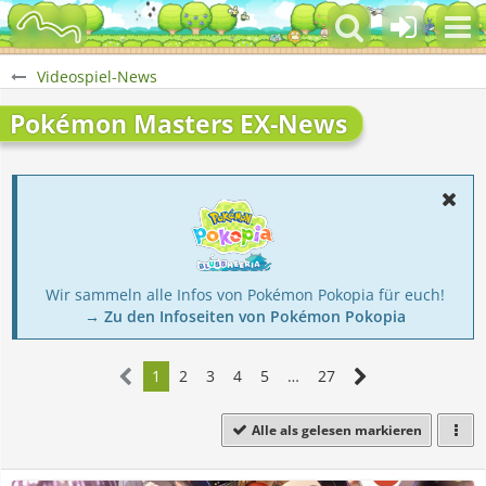
Videospiel-News
Pokémon Masters EX-News
Wir sammeln alle Infos von Pokémon Pokopia für euch!
→ Zu den Infoseiten von Pokémon Pokopia
1
2
3
4
5
…
27
Alle als gelesen markieren