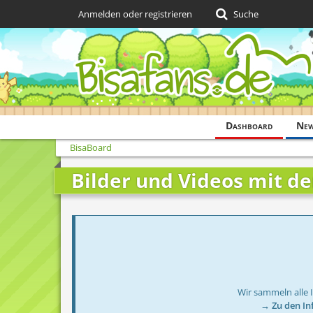
Anmelden oder registrieren
Suche
Dashboard
Ne
BisaBoard
Bilder und Videos mit d
Wir sammeln alle 
→ Zu den In