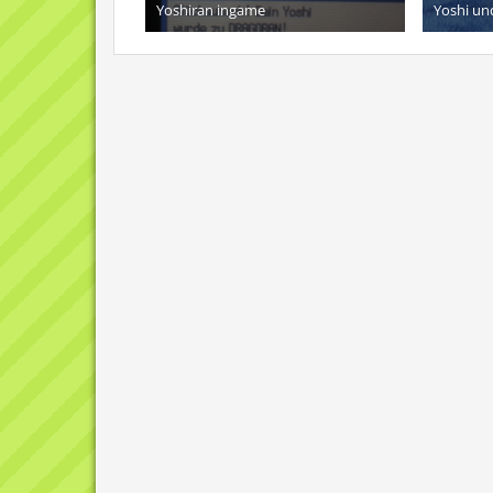
Yoshiran ingame
Yoshi un
1. Januar 2016
7