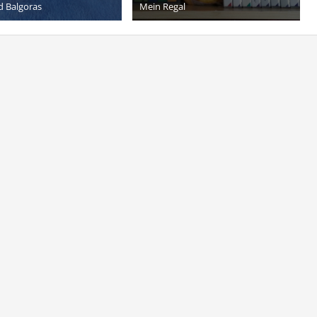
d Balgoras
Mein Regal
12. Oktober 2015
19. Mai 2015
8
3