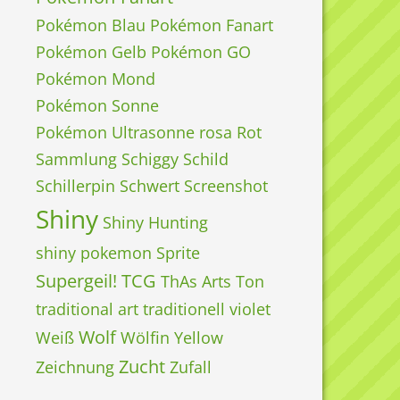
Pokémon Blau
Pokémon Fanart
Pokémon Gelb
Pokémon GO
Pokémon Mond
Pokémon Sonne
Pokémon Ultrasonne
rosa
Rot
Sammlung
Schiggy
Schild
Schillerpin
Schwert
Screenshot
Shiny
Shiny Hunting
shiny pokemon
Sprite
Supergeil!
TCG
ThAs Arts
Ton
traditional art
traditionell
violet
Wolf
Weiß
Wölfin
Yellow
Zucht
Zeichnung
Zufall