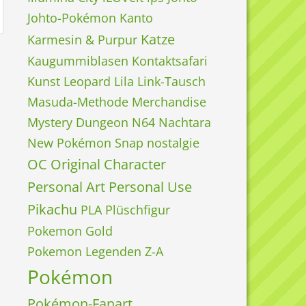
Johto-Pokémon
Kanto
Katze
Karmesin & Purpur
Kaugummiblasen
Kontaktsafari
Kunst
Leopard
Lila
Link-Tausch
Masuda-Methode
Merchandise
Mystery Dungeon
N64
Nachtara
New Pokémon Snap
nostalgie
OC
Original Character
Personal Art
Personal Use
Pikachu
PLA
Plüschfigur
Pokemon Gold
Pokemon Legenden Z-A
Pokémon
Pokémon-Fanart