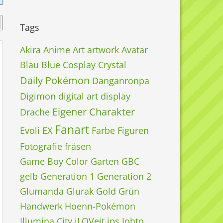
Tags
Akira
Anime
Art
artwork
Avatar
Blau
Blue
Cosplay
Crystal
Daily Pokémon
Danganronpa
Digimon
digital art
display
Eigener Charakter
Drache
Fanart
Evoli
EX
Farbe
Figuren
Fotografie
fräsen
Game Boy Color
Garten
GBC
gelb
Generation 1
Generation 2
Glumanda
Glurak
Gold
Grün
Handwerk
Hoenn-Pokémon
Illumina City
iLOVeit
ips
Johto