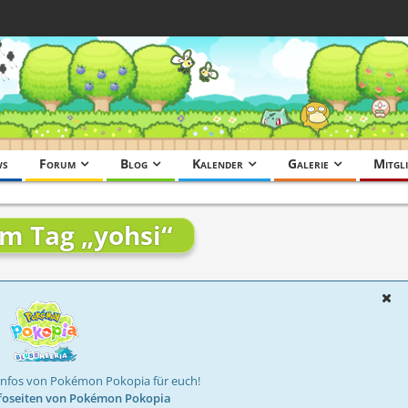
ws
Forum
Blog
Kalender
Galerie
Mitgli
em Tag „yohsi“
Infos von Pokémon Pokopia für euch!
foseiten von Pokémon Pokopia