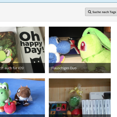
Suche nach Tags
tzt auch für iOS!
Flauschiges Duo
17. November 2017
22. November 2016
6
5